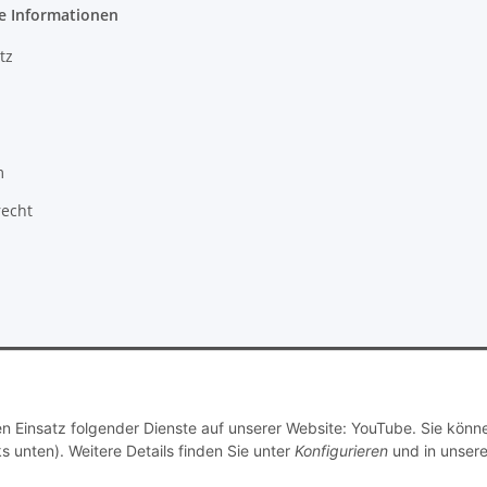
e Informationen
tz
m
recht
© Dimitri Dubrowski
den Einsatz folgender Dienste auf unserer Website: YouTube. Sie könn
s unten). Weitere Details finden Sie unter
Konfigurieren
und in unsere