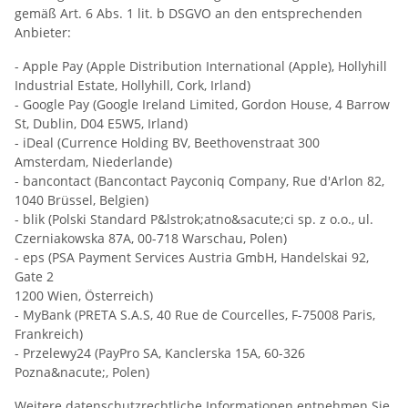
gemäß Art. 6 Abs. 1 lit. b DSGVO an den entsprechenden
Anbieter:
- Apple Pay (Apple Distribution International (Apple), Hollyhill
Industrial Estate, Hollyhill, Cork, Irland)
- Google Pay (Google Ireland Limited, Gordon House, 4 Barrow
St, Dublin, D04 E5W5, Irland)
- iDeal (Currence Holding BV, Beethovenstraat 300
Amsterdam, Niederlande)
- bancontact (Bancontact Payconiq Company, Rue d'Arlon 82,
1040 Brüssel, Belgien)
- blik (Polski Standard P&lstrok;atno&sacute;ci sp. z o.o., ul.
Czerniakowska 87A, 00-718 Warschau, Polen)
- eps (PSA Payment Services Austria GmbH, Handelskai 92,
Gate 2
1200 Wien, Österreich)
- MyBank (PRETA S.A.S, 40 Rue de Courcelles, F-75008 Paris,
Frankreich)
- Przelewy24 (PayPro SA, Kanclerska 15A, 60-326
Pozna&nacute;, Polen)
Weitere datenschutzrechtliche Informationen entnehmen Sie