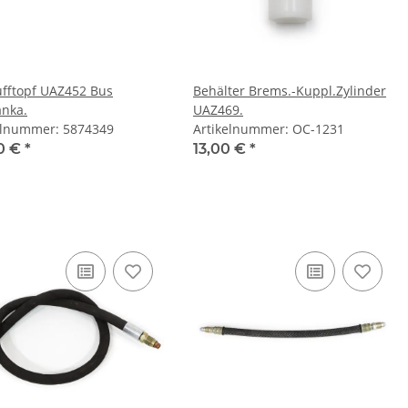
fftopf UAZ452 Bus
Behälter Brems.-Kuppl.Zylinder
nka.
UAZ469.
elnummer: 5874349
Artikelnummer: OC-1231
0 €
*
13,00 €
*