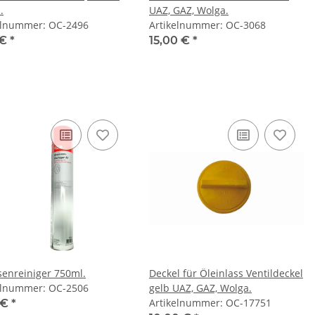
.
UAZ, GAZ, Wolga.
elnummer: OC-2496
Artikelnummer: OC-3068
 €
*
15,00 €
*
enreiniger 750ml.
Deckel für Öleinlass Ventildeckel
elnummer: OC-2506
gelb UAZ, GAZ, Wolga.
Artikelnummer: OC-17751
 €
*