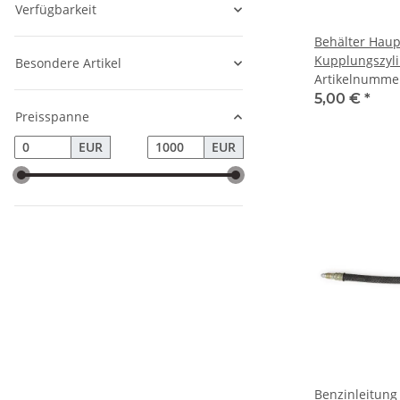
Verfügbarkeit
Behälter Haup
Kupplungszyl
Besondere Artikel
Moskwitsch o
Artikelnumme
5,00 €
*
Preisspanne
EUR
EUR
Benzinleitung