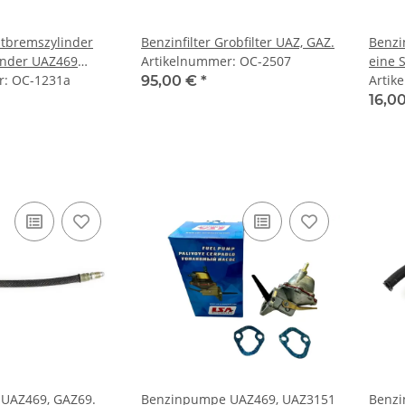
tbremszylinder
Benzinfilter Grobfilter UAZ, GAZ.
Benzi
inder UAZ469
Artikelnummer: OC-2507
eine 
hne Deckel
r: OC-1231a
107c
Artik
95,00 €
*
16,0
 UAZ469, GAZ69.
Benzinpumpe UAZ469, UAZ3151
Benzi