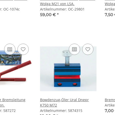
Wolga M21 von LSA.
Wolga
r: OC-1074c
Artikelnummer: OC-29801
Artik
59,00 €
*
7,50
r Bremsleitung
Bowdenzug-Öler Ural Dnepr
Brems
en.
K750 M72
Artik
r: 587272
Artikelnummer: 5874315
7,00