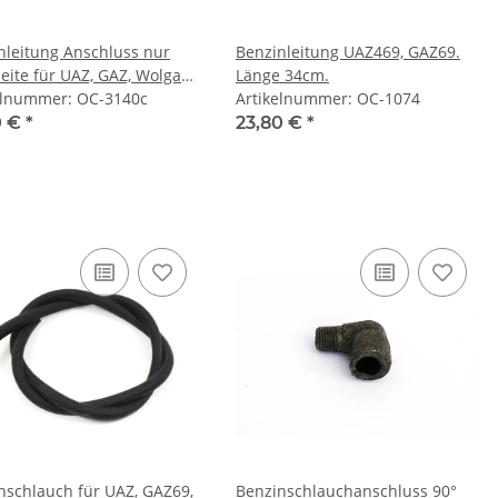
nleitung Anschluss nur
Benzinleitung UAZ469, GAZ69.
Seite für UAZ, GAZ, Wolga
Länge 34cm.
m
elnummer: OC-3140c
Artikelnummer: OC-1074
0 €
*
23,80 €
*
nschlauch für UAZ, GAZ69,
Benzinschlauchanschluss 90°