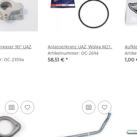
ergaser 90° UAZ,
Anlasserkranz UAZ, Wolga M21.
Aufkl
Artikelnummer: OC-2694
Artik
r: OC-2359a
58,51 €
*
1,00