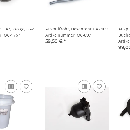
h UAZ, Wolga, GAZ.
Auspuffrohr, Hosenrohr UAZ469.
Auspu
r: OC-1767
Artikelnummer: OC-897
Bucha
Artik
59,50 €
*
99,0