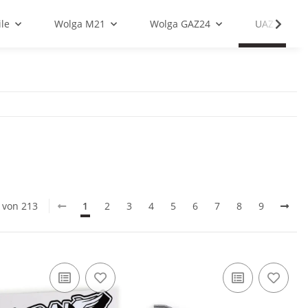
le
Wolga M21
Wolga GAZ24
UAZ
0 von 213
1
2
3
4
5
6
7
8
9