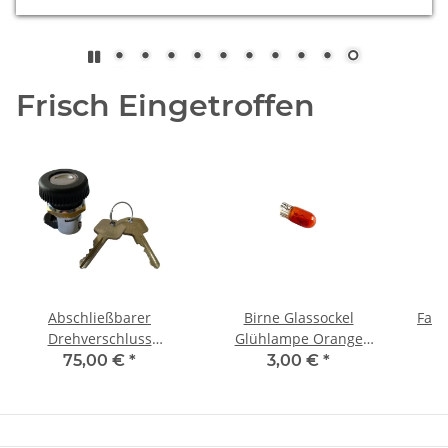
Frisch Eingetroffen
Abschließbarer
Birne Glassockel
Fahr
Drehverschluss
Glühlampe Orange
Handschuhfach
Mercedes Wolf LKW T10
75,00 €
*
3,00 €
*
Mercedes G-Klasse
24V 5W
W460 461 463