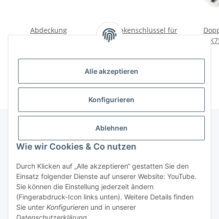
Abdeckung
Hakenschlüssel für
Dopp
Fensterkurbel Mercedes
Radlager, Kardanglocke
K7
G-Klasse W460 W461
für Ural, Dnepr.
10,00 €
*
10,00 €
*
W126
Alle akzeptieren
Konfigurieren
Ablehnen
Informationen
Wie wir Cookies & Co nutzen
Durch Klicken auf „Alle akzeptieren“ gestatten Sie den
Gesetzliche Informationen
Einsatz folgender Dienste auf unserer Website: YouTube.
Sie können die Einstellung jederzeit ändern
(Fingerabdruck-Icon links unten). Weitere Details finden
Widerrufsbutton
Sie unter
Konfigurieren
und in unserer
Datenschutzerklärung
.