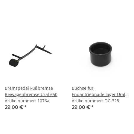
Bremspedal Fußbremse
Buchse für
Beiwagenbremse Ural 650
Endantriebnadellager Ural,
Artikelnummer: 1076a
Dnepr, K750, M72..
Artikelnummer: OC-328
29,00 €
*
29,00 €
*