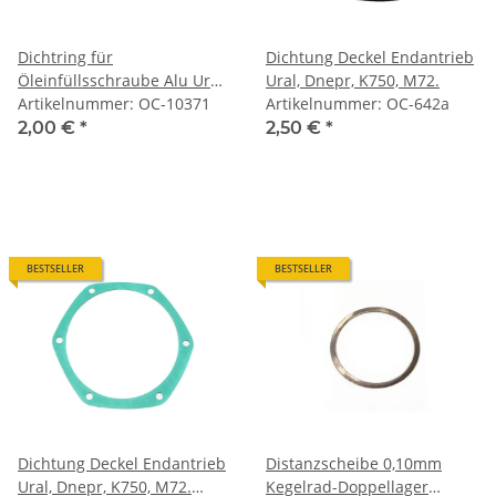
Dichtring für
Dichtung Deckel Endantrieb
Öleinfüllsschraube Alu Ural
Ural, Dnepr, K750, M72.
Dnepr K750 M72 650 750
Artikelnummer: OC-10371
Artikelnummer: OC-642a
2,00 €
*
2,50 €
*
BESTSELLER
BESTSELLER
Dichtung Deckel Endantrieb
Distanzscheibe 0,10mm
Ural, Dnepr, K750, M72.
Kegelrad-Doppellager