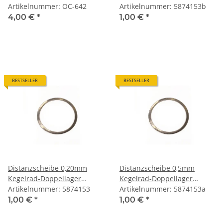
Deutsche Herstellung
Artikelnummer: OC-642
Endantrieb Ural, Dnepr,
Artikelnummer: 5874153b
K750, M72.
4,00 €
*
1,00 €
*
BESTSELLER
BESTSELLER
Distanzscheibe 0,20mm
Distanzscheibe 0,5mm
Kegelrad-Doppellager
Kegelrad-Doppellager
Endantrieb Ural, Dnepr,
Artikelnummer: 5874153
Endantrieb Ural, Dnepr,
Artikelnummer: 5874153a
K750, M72.
K750, M72.
1,00 €
*
1,00 €
*