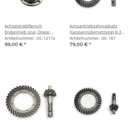
Achsantriebflansch
Achsantriebzahnradsatz
Endantrieb Ural, Dnepr,
(Gespannübersetzung) 8-37
K750, M72. Depotware.
Artikelnummer: OC-1217a
Ural, Dnepr, K750, M72.
Artikelnummer: OC-187
99,00 €
*
79,00 €
*