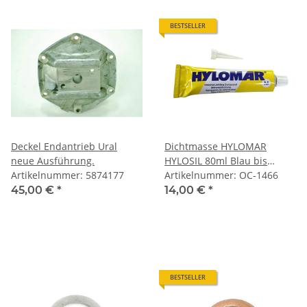
BESTSELLER
Deckel Endantrieb Ural
Dichtmasse HYLOMAR
neue Ausführung.
HYLOSIL 80ml Blau bis
Artikelnummer: 5874177
180°C.
Artikelnummer: OC-1466
45,00 €
*
14,00 €
*
BESTSELLER