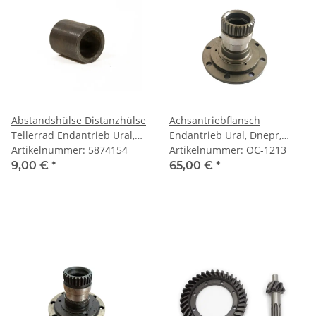
Abstandshülse Distanzhülse
Achsantriebflansch
Tellerrad Endantrieb Ural,
Endantrieb Ural, Dnepr,
M72.
Artikelnummer: 5874154
K750, M72.
Artikelnummer: OC-1213
9,00 €
*
65,00 €
*