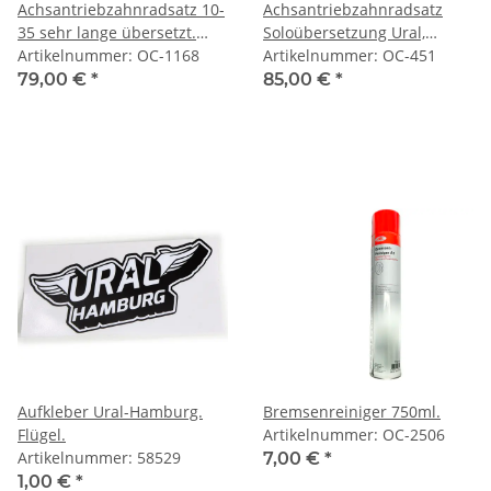
Achsantriebzahnradsatz 10-
Achsantriebzahnradsatz
35 sehr lange übersetzt.
Soloübersetzung Ural,
Ural, Dnepr, K750, M72.
Artikelnummer: OC-1168
Dnepr, K750, M72. 9-35
Artikelnummer: OC-451
Zähne.
79,00 €
*
85,00 €
*
Aufkleber Ural-Hamburg.
Bremsenreiniger 750ml.
Flügel.
Artikelnummer: OC-2506
Artikelnummer: 58529
7,00 €
*
1,00 €
*