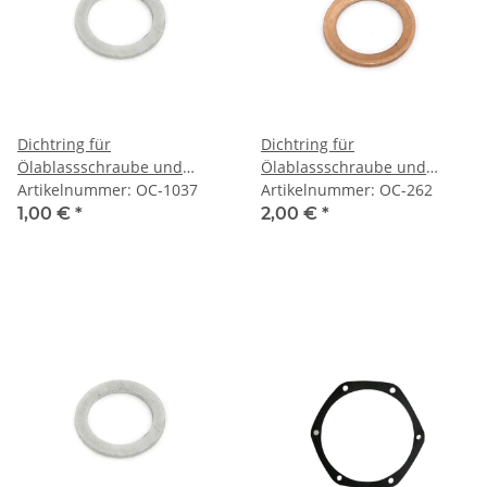
Dichtring für
Dichtring für
Ölablassschraube und
Ölablassschraube und
Benzinhahn aus Alu.
Artikelnummer: OC-1037
Benzinhahn. kupfer.
Artikelnummer: OC-262
1,00 €
*
2,00 €
*