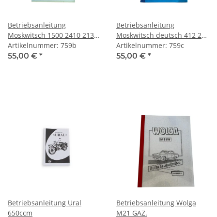
Betriebsanleitung
Betriebsanleitung
Moskwitsch 1500 2410 2137
Moskwitsch deutsch 412 237
2734 deutsch
Artikelnummer: 759b
434
Artikelnummer: 759c
55,00 €
*
55,00 €
*
Betriebsanleitung Ural
Betriebsanleitung Wolga
650ccm
M21 GAZ.