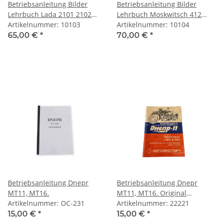
Betriebsanleitung Bilder
Betriebsanleitung Bilder
Lehrbuch Lada 2101 2102
Lehrbuch Moskwitsch 412
2103 Original russisch
Artikelnummer: 10103
Original Russisch
Artikelnummer: 10104
65,00 €
*
70,00 €
*
Betriebsanleitung Dnepr
Betriebsanleitung Dnepr
MT11, MT16.
MT11, MT16. Original
Artikelnummer: OC-231
russisch leicht gebraucht.
Artikelnummer: 22221
15,00 €
*
15,00 €
*