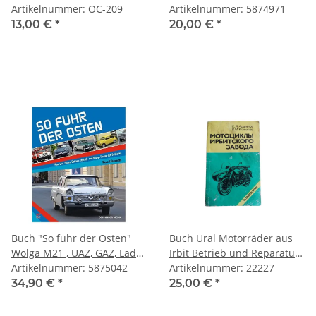
Artikelnummer: OC-209
Artikelnummer: 5874971
13,00 €
*
20,00 €
*
Buch "So fuhr der Osten"
Buch Ural Motorräder aus
Wolga M21 , UAZ, GAZ, Lada
Irbit Betrieb und Reparatur
GAZ66, ZIM, Tschaika,
Artikelnummer: 5875042
gebraucht
Artikelnummer: 22227
Pobeda
34,90 €
*
25,00 €
*