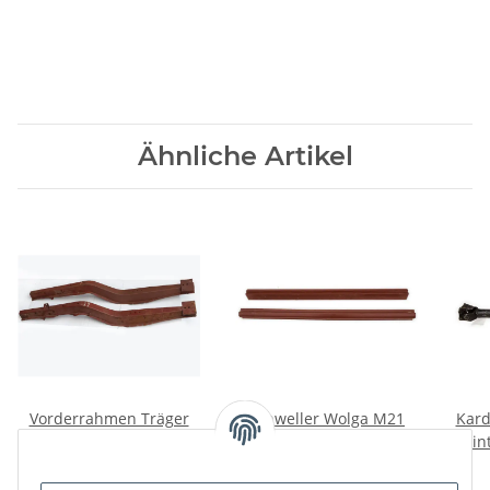
Ähnliche Artikel
Vorderrahmen Träger
Schweller Wolga M21
Kard
Schweller Satz Wolga
Satz.
hin
M21. NEU!
399,00 €
*
180,00 €
*