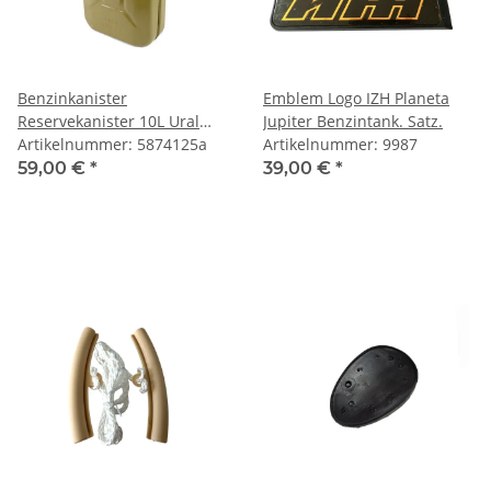
Benzinkanister
Emblem Logo IZH Planeta
Reservekanister 10L Ural
Jupiter Benzintank. Satz.
Dnepr K750 M72 UAZ GAZ
Artikelnummer: 5874125a
Artikelnummer: 9987
Wolga
59,00 €
*
39,00 €
*