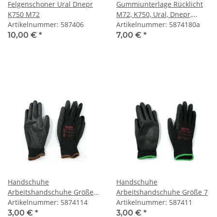
Felgenschoner Ural Dnepr
Gummiunterlage Rücklicht
K750 M72
M72, K750, Ural, Dnepr,
Artikelnummer: 587406
DKW, NSU.
Artikelnummer: 5874180a
10,00 €
*
7,00 €
*
Handschuhe
Handschuhe
Arbeitshandschuhe Größe
Arbeitshandschuhe Größe 7
10
Artikelnummer: 5874114
Artikelnummer: 587411
3,00 €
*
3,00 €
*