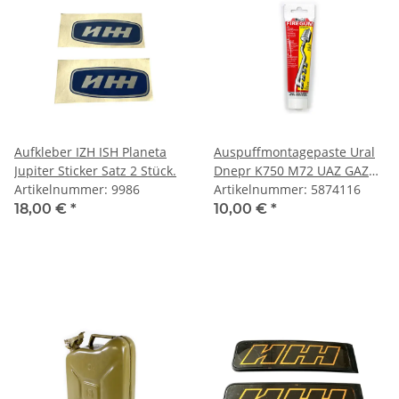
Aufkleber IZH ISH Planeta
Auspuffmontagepaste Ural
Jupiter Sticker Satz 2 Stück.
Dnepr K750 M72 UAZ GAZ
Artikelnummer: 9986
Wolga
Artikelnummer: 5874116
18,00 €
*
10,00 €
*