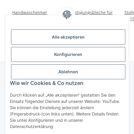
Handwascheimer
Befestigungsbleche für
Stol
original Ural, Dnepr,
Tacho Ural, Dnepr, K750,
19
K750, M72, GAZ, UAZ,
M72.
45,00 €
*
4,00 €
*
Wolga
Alle akzeptieren
Konfigurieren
Ablehnen
Wie wir Cookies & Co nutzen
Informationen
Durch Klicken auf „Alle akzeptieren“ gestatten Sie den
Gesetzliche Informationen
Einsatz folgender Dienste auf unserer Website: YouTube.
Sie können die Einstellung jederzeit ändern
(Fingerabdruck-Icon links unten). Weitere Details finden
Widerrufsbutton
Sie unter
Konfigurieren
und in unserer
Datenschutzerklärung
.
* Alle Preise inkl. gesetzlicher USt., zzgl.
Versand