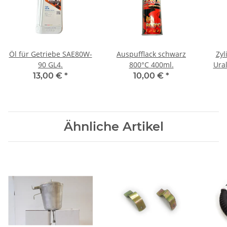
Öl für Getriebe SAE80W-
Auspufflack schwarz
Zyl
90 GL4.
800°C 400ml.
Ura
13,00 €
*
10,00 €
*
Ähnliche Artikel