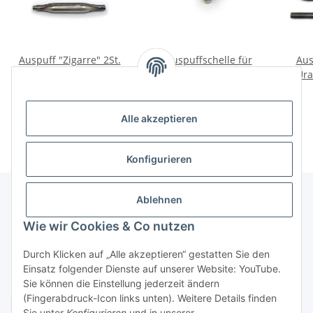
Auspuff "Zigarre" 2St.
Auspuffschelle für
Aus
nicht verchromt. Ural,
Fischschwanzauspuffanlage.
Ura
Dnepr. EU Herstellung
185,00 €
*
7,00 €
*
Alle akzeptieren
Konfigurieren
Ablehnen
Informationen
Wie wir Cookies & Co nutzen
Durch Klicken auf „Alle akzeptieren“ gestatten Sie den
Gesetzliche Informationen
Einsatz folgender Dienste auf unserer Website: YouTube.
Sie können die Einstellung jederzeit ändern
(Fingerabdruck-Icon links unten). Weitere Details finden
Widerrufsbutton
Sie unter
Konfigurieren
und in unserer