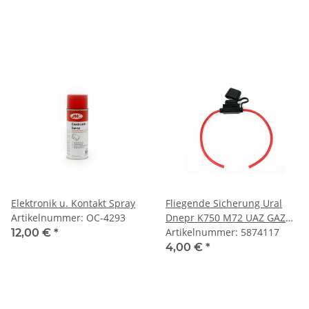
Elektronik u. Kontakt Spray
Fliegende Sicherung Ural
Artikelnummer: OC-4293
Dnepr K750 M72 UAZ GAZ
Wolga
Artikelnummer: 5874117
12,00 €
*
4,00 €
*