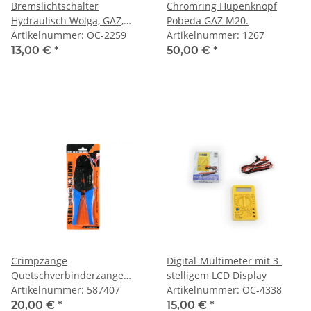
Bremslichtschalter
Chromring Hupenknopf
Hydraulisch Wolga, GAZ,
Pobeda GAZ M20.
UAZ.
Artikelnummer: OC-2259
Artikelnummer: 1267
13,00 €
*
50,00 €
*
Crimpzange
Digital-Multimeter mit 3-
Quetschverbinderzange
stelligem LCD Display
Ural Dnepr K750 M72 UAZ
Artikelnummer: 587407
Artikelnummer: OC-4338
GAZ Wolga
20,00 €
*
15,00 €
*