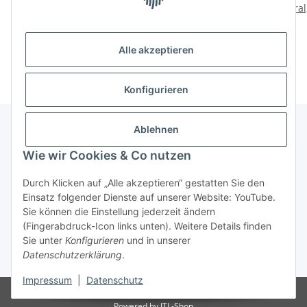
Dnepr.
19 E05 Ural, Dnepr,
ural
K750, M72.
79,00 €
*
89,00 €
*
Alle akzeptieren
Konfigurieren
Ablehnen
Wie wir Cookies & Co nutzen
Informationen
Durch Klicken auf „Alle akzeptieren“ gestatten Sie den
Gesetzliche Informationen
Einsatz folgender Dienste auf unserer Website: YouTube.
Sie können die Einstellung jederzeit ändern
(Fingerabdruck-Icon links unten). Weitere Details finden
Widerrufsbutton
Sie unter
Konfigurieren
und in unserer
Datenschutzerklärung
.
* Alle Preise inkl. gesetzlicher USt., zzgl.
Versand
Impressum
|
Datenschutz
© Dimitri Dubrowski
Powered by
JTL-Shop