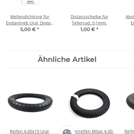
Wellendichtring für
Distanzscheibe für
Abs
Endantrieb Ural, Dnepr,
Tellerrad. 0,1mm.
E
K750, M72. Bremsseit
5,00 €
*
1,00 €
*
Ähnliche Artikel
Reifen 4.00x19 Ural,
Stollenreifen Mitas 4.00-
Reif