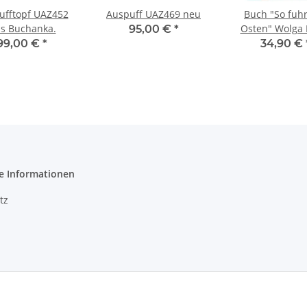
ufftopf UAZ452
Auspuff UAZ469 neu
Buch "So fuhr
s Buchanka.
Osten" Wolga 
95,00 €
*
UAZ, GAZ, Lada
99,00 €
*
34,90 €
ZIM, Tschaika, 
e Informationen
tz
m
recht