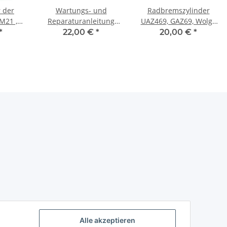
 der
Wartungs- und
Radbremszylinder
M21 ,
Reparaturanleitung
UAZ469, GAZ69, Wolga
 GAZ66,
UAZ469B.
21.
*
22,00 €
*
20,00 €
*
Pobeda
Alle akzeptieren