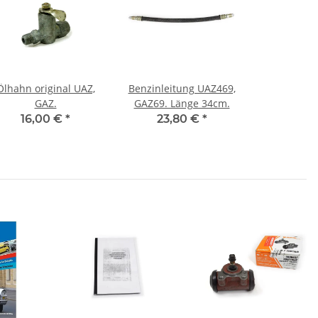
Ölhahn original UAZ,
Benzinleitung UAZ469,
GAZ.
GAZ69. Länge 34cm.
16,00 €
*
23,80 €
*