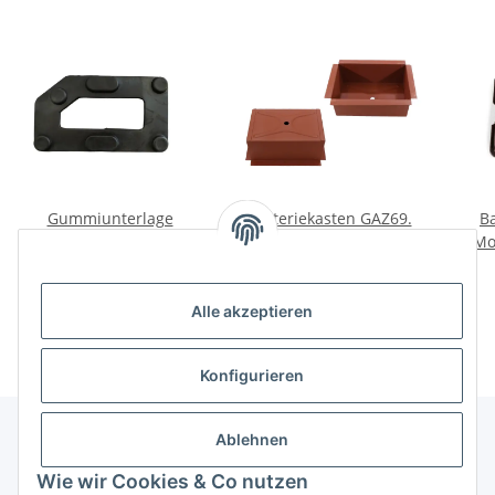
Gummiunterlage
Batteriekasten GAZ69.
B
Batterie Dnepr, K750
Neu.
Mo
neu
10,00 €
*
65,00 €
*
Alle akzeptieren
Konfigurieren
Ablehnen
Informationen
Wie wir Cookies & Co nutzen