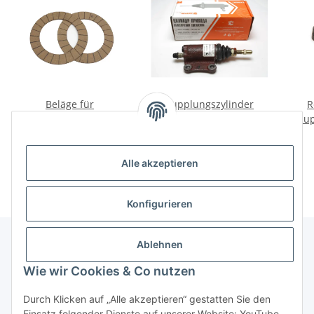
Beläge für
Kupplungszylinder
R
Kupplungsscheibe
unten UAZ, Wolga M21,
Haup
Wolga GAZ24, GAZ69.
GAZ24.
W
22,00 €
*
45,00 €
*
Alle akzeptieren
Konfigurieren
Ablehnen
Informationen
Wie wir Cookies & Co nutzen
Durch Klicken auf „Alle akzeptieren“ gestatten Sie den
Gesetzliche Informationen
Einsatz folgender Dienste auf unserer Website: YouTube.