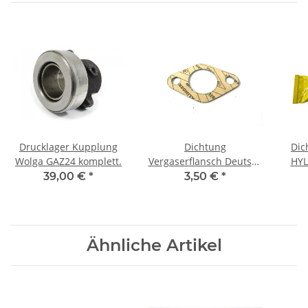
Drucklager Kupplung
Dichtung
Dic
Wolga GAZ24 komplett.
Vergaserflansch Deutsch
HYL
UAZ469, Wolga M21.
39,00 €
*
3,50 €
*
Ähnliche Artikel