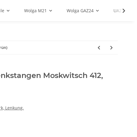
le
Wolga M21
Wolga GAZ24
UAZ
rün)
enkstangen Moskwitsch 412,
k, Lenkung.