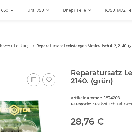
 650
Ural 750
Dnepr Teile
K750, M72 Tei
hrwerk, Lenkung.
Reparatursatz Lenkstangen Moskwitsch 412, 2140. (g
Reparatursatz L
2140. (grün)
Artikelnummer:
5874208
Kategorie:
Moskwitsch Fahrwer
28,76 €