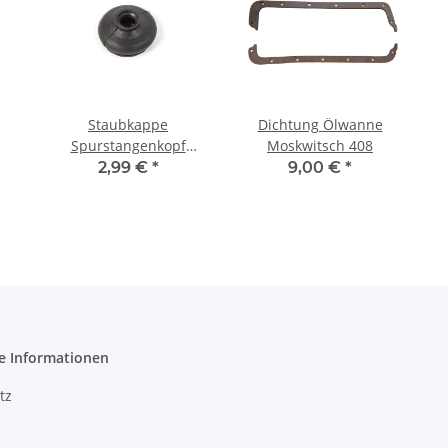
Staubkappe
Dichtung Ölwanne
Spurstangenkopf
Moskwitsch 408
Moskwitsch.
2,99 €
*
9,00 €
*
e Informationen
tz