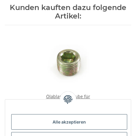
Kunden kauften dazu folgende
Artikel:
Ölablassschraube für
Achsen und Getriebe UAZ,
GAZ, Wolga.
5,95 €
*
Alle akzeptieren