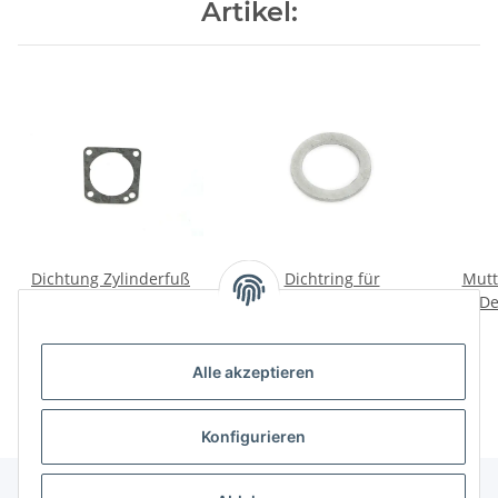
Artikel:
Dichtung Zylinderfuß
Dichtring für
Mutt
Dnepr 650ccm.
Ölablassschraube und
De
Deutsche Herstellung.
Benzinhahn aus Alu.
4,00 €
*
1,00 €
*
Alle akzeptieren
Konfigurieren