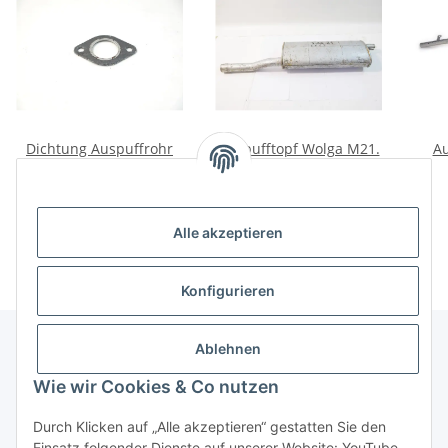
Dichtung Auspuffrohr
Auspufftopf Wolga M21.
Au
Hinten Wolga GAZ24.
Original! Doppelwand.
Kein Nachbau!
4,00 €
*
237,01 €
*
Alle akzeptieren
Konfigurieren
Ablehnen
Informationen
Wie wir Cookies & Co nutzen
Durch Klicken auf „Alle akzeptieren“ gestatten Sie den
Gesetzliche Informationen
Einsatz folgender Dienste auf unserer Website: YouTube.