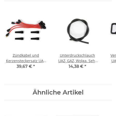
Zündkabel und
Unterdruckschlauch
Ve
Kerzensteckersatz UAZ
UAZ, GAZ, Wolga. Sehr
UA
Wolga.
stabil.
39,67 €
*
14,38 €
*
Ähnliche Artikel