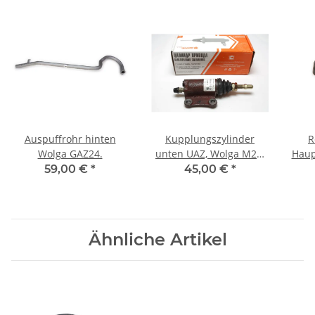
Auspuffrohr hinten
Kupplungszylinder
R
Wolga GAZ24.
unten UAZ, Wolga M21,
Haup
GAZ24.
W
59,00 €
*
45,00 €
*
Ähnliche Artikel