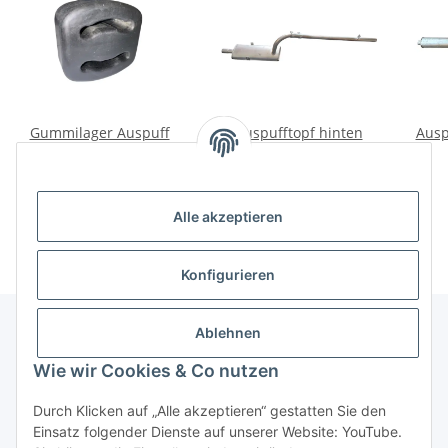
Gummilager Auspuff
Auspufftopf hinten
Ausp
Halter Mercedes G-
Moskwitsch 412.
Klasse W460 W461 W463
8,00 €
*
89,00 €
*
Alle akzeptieren
Konfigurieren
Ablehnen
Informationen
Wie wir Cookies & Co nutzen
Durch Klicken auf „Alle akzeptieren“ gestatten Sie den
Gesetzliche Informationen
Einsatz folgender Dienste auf unserer Website: YouTube.