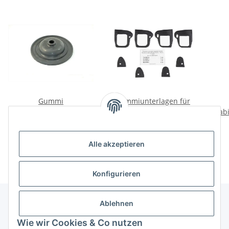
Gummi
Gummiunterlagen für
Schaltmanschette GAZ69
Türgriffe Wolga M21.
Stab
Original! Schaltgetriebe.
Satz.
GAZ
18,84 €
*
19,00 €
*
Alle akzeptieren
Konfigurieren
Ablehnen
Informationen
Wie wir Cookies & Co nutzen