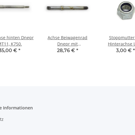
se hinten Dnepr
Achse Beiwagenrad
Stoppmutter
T11, K750.
Dnepr mit
Hinterachse U
Beiwagenantrieb.
Dnepr, K750,
35,00 €
*
28,76 €
*
3,00 €
*
e Informationen
tz