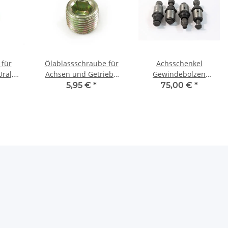
 für
Ölablassschraube für
Achsschenkel
ral,
Achsen und Getriebe
Gewindebolzen
 M72.
UAZ, GAZ, Wolga.
Vorderachse Satz 4
5,95 €
*
75,00 €
*
Stück Wolga Gaz 24