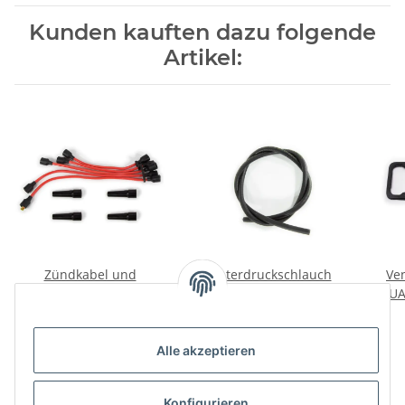
Kunden kauften dazu folgende
Artikel:
Zündkabel und
Unterdruckschlauch
Ve
Kerzensteckersatz UAZ
UAZ, GAZ, Wolga. Sehr
UA
Wolga.
stabil.
39,67 €
*
14,38 €
*
Alle akzeptieren
Konfigurieren