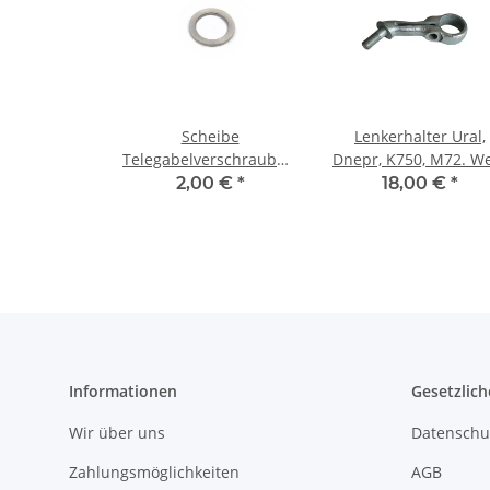
Scheibe
Lenkerhalter Ural,
Telegabelverschraubung
Dnepr, K750, M72. W
links oder rechts. Ural,
verzinkt. Original.
2,00 €
*
18,00 €
*
M72, CJ.
Informationen
Gesetzlich
Wir über uns
Datenschu
Zahlungsmöglichkeiten
AGB