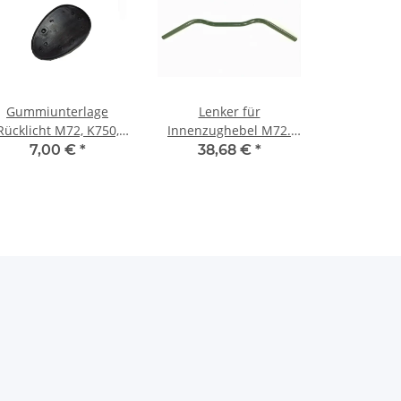
Gummiunterlage
Lenker für
Rücklicht M72, K750,
Innenzughebel M72.
ral, Dnepr, DKW, NSU.
Grün lackiert.
7,00 €
*
38,68 €
*