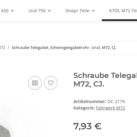
 650
Ural 750
Dnepr Teile
K750, M72 Tei
M72
Schraube Telegabel, Schwingengabelrohr. Ural, M72, CJ.
Schraube Telegab
M72, CJ.
Artikelnummer:
OC-2179
Kategorie:
Fahrwerk M72
7,93 €