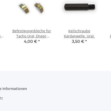
Befestigungsbleche für
Keilschraube
eiß
Tacho Ural, Dnepr,
Kardanwelle. Ural.
K750, M72.
U
4,00 €
*
3,50 €
*
e Informationen
tz