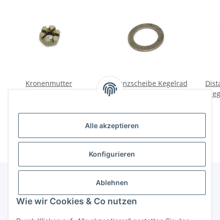
Kronenmutter
Distanzscheibe Kegelrad
Dis
Keilschraube
Ural, Dnepr, K750, M72.
Keg
Kreuzgelenk M8x1. Ural,
Enda
2,00 €
*
1,00 €
*
Dnepr.
Alle akzeptieren
Konfigurieren
Ablehnen
Informationen
Wie wir Cookies & Co nutzen