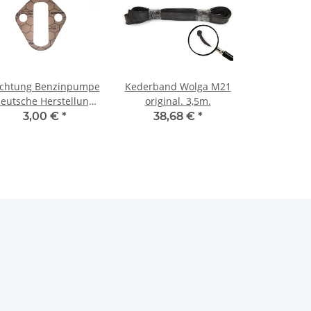
ichtung Benzinpumpe
Kederband Wolga M21
eutsche Herstellung
original. 3,5m.
UAZ, Wolga M21-24.
3,00 €
*
38,68 €
*