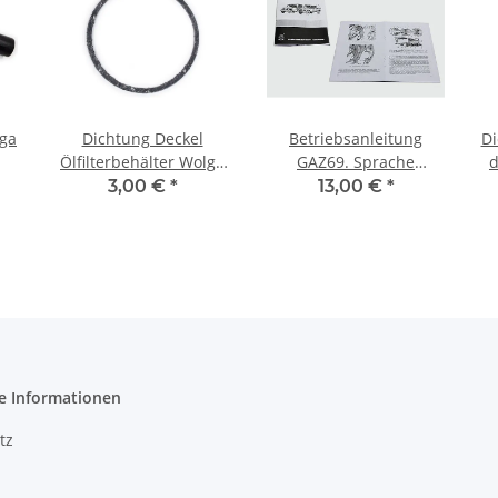
ga
Dichtung Deckel
Betriebsanleitung
D
Ölfilterbehälter Wolga
GAZ69. Sprache
d
M21, GAZ69, GAZ51,
deutsch.
3,00 €
*
13,00 €
*
Pobeda, ZIM.
e Informationen
tz