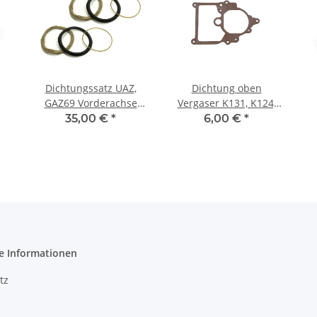
Dichtungssatz UAZ,
Dichtung oben
GAZ69 Vorderachse
Vergaser K131, K124,
Lenkkugel
K129. UAZ, GAZ, Wolga.
35,00 €
*
6,00 €
*
e Informationen
tz