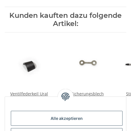
Kunden kauften dazu folgende
Artikel:
Ventilfederkeil Ural
Sicherungsblech
St
Dnepr.
Motordeckel Dnepr
vorne kurz.
2,00 €
*
1,50 €
*
Alle akzeptieren