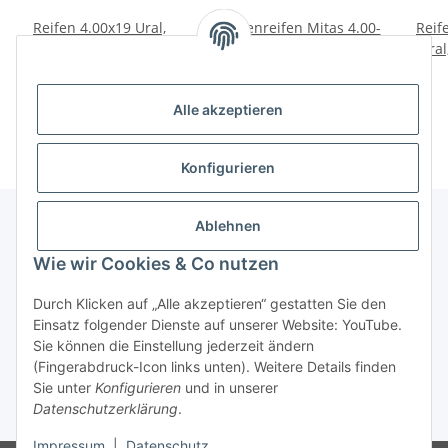
Reifen 4.00x19 Ural,
Stollenreifen Mitas 4.00-
Reif
Dnepr.
19 E05 Ural, Dnepr,
ural
K750, M72.
79,00 €
*
89,00 €
*
Alle akzeptieren
Konfigurieren
Ablehnen
Wie wir Cookies & Co nutzen
Informationen
Durch Klicken auf „Alle akzeptieren“ gestatten Sie den
Gesetzliche Informationen
Einsatz folgender Dienste auf unserer Website: YouTube.
Sie können die Einstellung jederzeit ändern
(Fingerabdruck-Icon links unten). Weitere Details finden
Widerrufsbutton
Sie unter
Konfigurieren
und in unserer
Datenschutzerklärung
.
* Alle Preise inkl. gesetzlicher USt., zzgl.
Versand
Impressum
|
Datenschutz