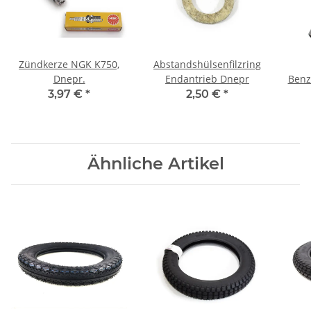
Zündkerze NGK K750,
Abstandshülsenfilzring
Dnepr.
Endantrieb Dnepr
Benz
3,97 €
*
2,50 €
*
Ähnliche Artikel