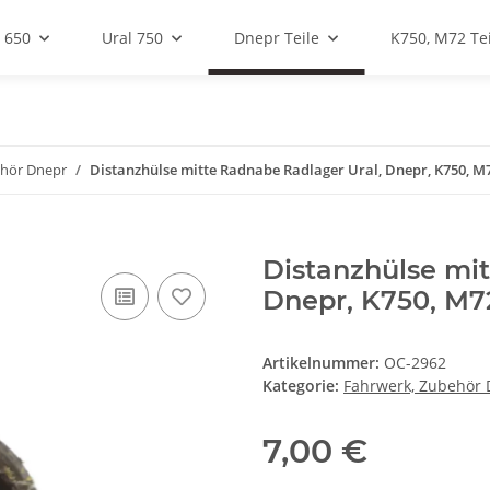
 650
Ural 750
Dnepr Teile
K750, M72 Tei
ehör Dnepr
Distanzhülse mitte Radnabe Radlager Ural, Dnepr, K750, M
Distanzhülse mi
Dnepr, K750, M7
Artikelnummer:
OC-2962
Kategorie:
Fahrwerk, Zubehör
7,00 €