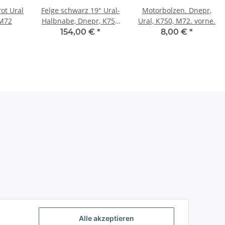
rot Ural
Felge schwarz 19" Ural-
Motorbolzen. Dnepr,
M72
Halbnabe, Dnepr, K750
Ural, K750, M72. vorne.
EU Radelli, verbessert
154,00 €
*
8,00 €
*
Alle akzeptieren