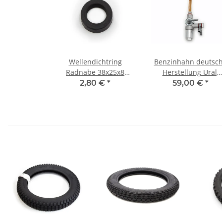
Wellendichtring
Benzinhahn deutsc
Radnabe 38x25x8
Herstellung Ural,
Dnepr K750
Dnepr, K750, M72.
2,80 €
*
59,00 €
*