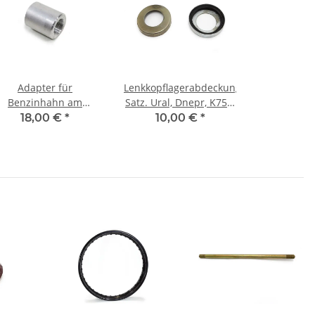
Adapter für
Lenkkopflagerabdeckung
Benzinhahn am
Satz. Ural, Dnepr, K750,
Benzintank CJ, K750,
M72.
18,00 €
*
10,00 €
*
M72