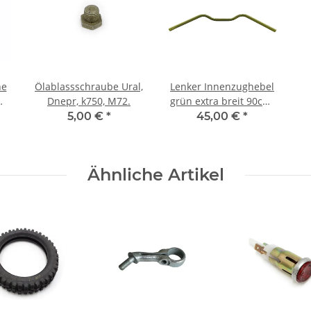
he
Ölablassschraube Ural,
Lenker Innenzughebel
Dnepr, k750, M72.
grün extra breit 90cm.
Ural, Dnepr, K750, M72
5,00 €
*
45,00 €
*
Ähnliche Artikel