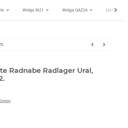
le
Wolga M21
Wolga GAZ24
UAZ
72.
tte Radnabe Radlager Ural,
2.
 Dnepr