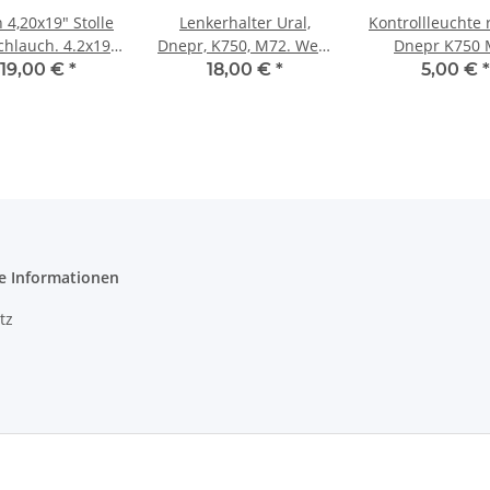
 4,20x19" Stolle
Lenkerhalter Ural,
Kontrollleuchte 
chlauch. 4.2x19
Dnepr, K750, M72. Weiß
Dnepr K750 
Ural Dnepr K750
verzinkt. Original.
119,00 €
*
18,00 €
*
5,00 €
*
Grobstolle
e Informationen
tz
m
recht