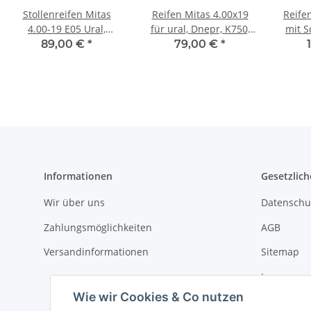
Stollenreifen Mitas
Reifen Mitas 4.00x19
Reifen
4.00-19 E05 Ural,
für ural, Dnepr, K750,
mit S
Dnepr, K750, M72.
M72.
Cross 
89,00 €
*
79,00 €
*
Informationen
Gesetzlich
Wir über uns
Datenschu
Zahlungsmöglichkeiten
AGB
Versandinformationen
Sitemap
Impressu
Wie wir Cookies & Co nutzen
Widerrufs