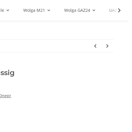
le
Wolga M21
Wolga GAZ24
UAZ
ssig
 Dnepr