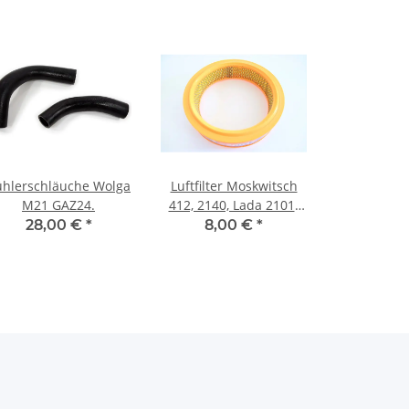
ühlerschläuche Wolga
Luftfilter Moskwitsch
M21 GAZ24.
412, 2140, Lada 2101-
2107.
28,00 €
*
8,00 €
*