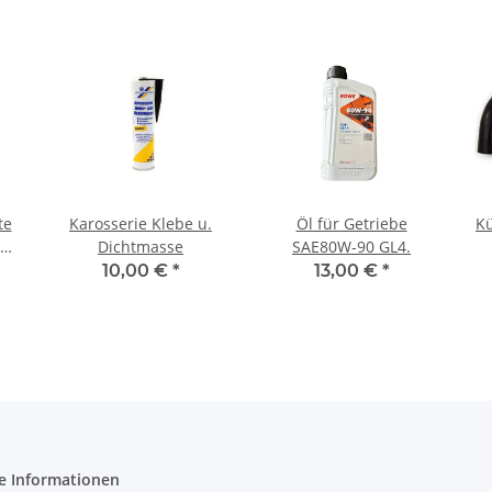
te
Karosserie Klebe u.
Öl für Getriebe
K
72
Dichtmasse
SAE80W-90 GL4.
10,00 €
*
13,00 €
*
e Informationen