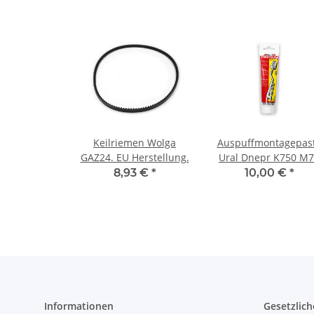
Keilriemen Wolga
Auspuffmontagepas
GAZ24. EU Herstellung.
Ural Dnepr K750 M
UAZ GAZ Wolga
8,93 €
*
10,00 €
*
Informationen
Gesetzlich