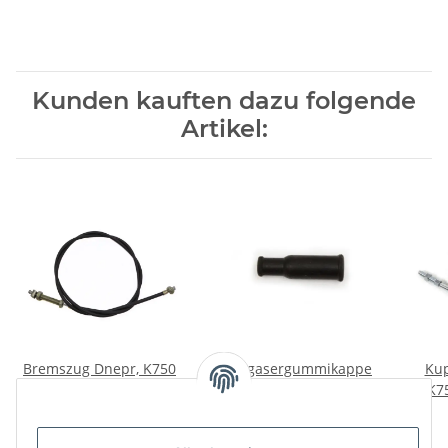
Kunden kauften dazu folgende
Artikel:
Bremszug Dnepr, K750
Vergasergummikappe
Kup
vorne.
für Gaszug Vergaser
K75
Ural, Dnepr, K750, M72.
10,00 €
*
3,00 €
*