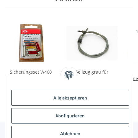
Sicherungsset W460
Seilzug grau für
W461 Wolf Puch Ural,
Zündung K750, M72.
Inne
Dnepr, K750.
7,00 €
*
4,00 €
*
Alle akzeptieren
Konfigurieren
Ablehnen