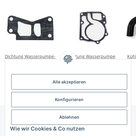
Dichtung Wasserpumpe-
Dichtung Wasserpumpe
Küh
Zylinderkopf UAZ, Wolga
Wolga GAZ2401.
M21, GAZ24.
3,00 €
*
4,00 €
*
Alle akzeptieren
Konfigurieren
Ablehnen
Informationen
Wie wir Cookies & Co nutzen