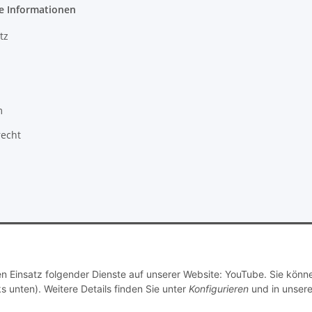
e Informationen
tz
m
recht
© Dimitri Dubrowski
den Einsatz folgender Dienste auf unserer Website: YouTube. Sie könn
s unten). Weitere Details finden Sie unter
Konfigurieren
und in unsere