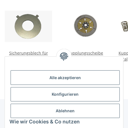
Sicherungsblech für
Kupplungsscheibe
Kupp
Schwungscheibe
Verbessert 6,8mm für
Ural
Deutsch Ural, Dnepr,
Ural, Dnepr, K750, M72.
3,00 €
*
19,00 €
*
K750, M72.
Alle akzeptieren
Konfigurieren
Ablehnen
Informationen
Wie wir Cookies & Co nutzen