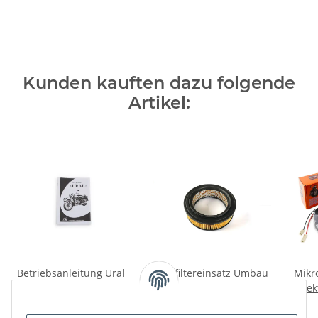
Kunden kauften dazu folgende
Artikel:
Betriebsanleitung Ural
Luftfiltereinsatz Umbau
Mikr
650ccm
für Ural 650 EU
Ele
Herstellung
12
13,00 €
*
18,00 €
*
n