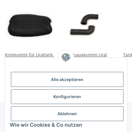
Kniegummi für Uraltank.
Ansauggummi Ural
Tank
650ccm.
15,00 €
*
15,00 €
*
Alle akzeptieren
Konfigurieren
Ablehnen
Informationen
Wie wir Cookies & Co nutzen