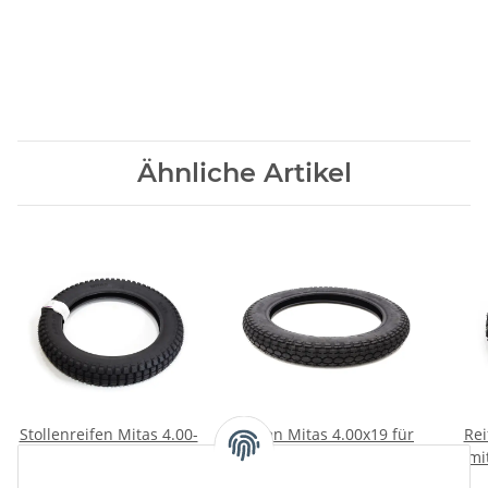
Ähnliche Artikel
Stollenreifen Mitas 4.00-
Reifen Mitas 4.00x19 für
Rei
19 E05 Ural, Dnepr,
ural, Dnepr, K750, M72.
mi
K750, M72.
Cro
89,00 €
*
79,00 €
*