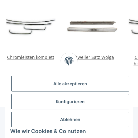
Chromleisten komplett
Schweller Satz Wolga
C
Windschutzscheibe
GAZ24
h
Wolga GAZ24.
120,00 €
*
89,00 €
*
Alle akzeptieren
Konfigurieren
Ablehnen
Informationen
Wie wir Cookies & Co nutzen