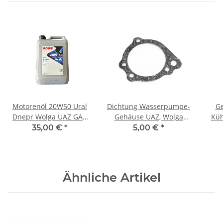
Motorenöl 20W50 Ural
Dichtung Wasserpumpe-
Ge
Dnepr Wolga UAZ GAZ
Gehäuse UAZ, Wolga
Küh
K750
M21.
35,00 €
*
5,00 €
*
Ähnliche Artikel