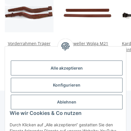
Vorderrahmen Träger
Schweller Wolga M21
Kard
Schweller Satz Wolga
Satz.
hin
M21. NEU!
399,00 €
*
180,00 €
*
Alle akzeptieren
Konfigurieren
Ablehnen
Informationen
Wie wir Cookies & Co nutzen
Durch Klicken auf „Alle akzeptieren“ gestatten Sie den
Gesetzliche Informationen
Einsatz folgender Dienste auf unserer Website: YouTube.