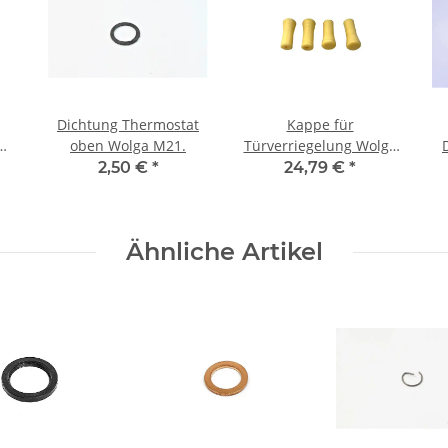
Dichtung Thermostat
Kappe für
oben Wolga M21.
Türverriegelung Wolga
M21 Satz.
2,50 €
*
24,79 €
*
Ähnliche Artikel