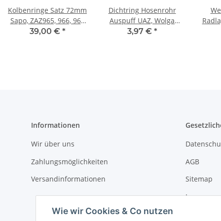
Kolbenringe Satz 72mm
Dichtring Hosenrohr
Wel
Sapo, ZAZ965, 966, 968
Auspuff UAZ, Wolga
Radla
30PS Motoren.
M21, GAZ69, GAZ66
39,00 €
*
3,97 €
*
Informationen
Gesetzlich
Wir über uns
Datenschu
Zahlungsmöglichkeiten
AGB
Versandinformationen
Sitemap
Impressu
Wie wir Cookies & Co nutzen
Widerrufs