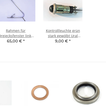
Rahmen für
Kontrollleuchte grün
Dreiecksfenster links
stark gewölbt Ural
Wolga M21.
Dnepr K750 M72 UAZ
65,00 €
*
9,00 €
*
GAZ Wolga