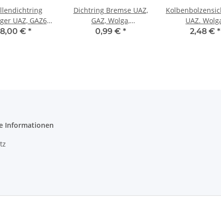
lendichtring
Dichtring Bremse UAZ,
Kolbenbolzensic
ger UAZ, GAZ69
GAZ, Wolga,
UAZ. Wolg
Deutsch
Moskwitsch. 12mm.
8,00 €
*
0,99 €
*
2,48 €
*
Kupfer.
e Informationen
tz
m
recht