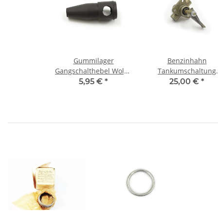
Gummilager
Benzinhahn
Gangschalthebel Wolga
Tankumschaltung
M21.
UAZ469.
5,95 €
*
25,00 €
*