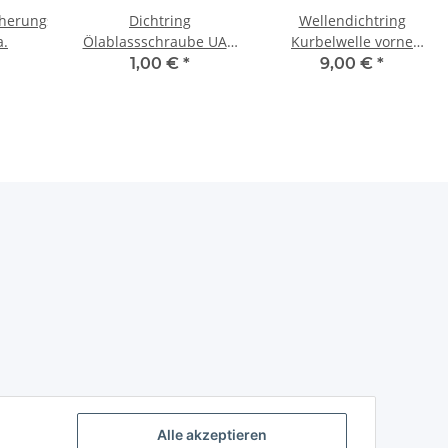
herungsring
Dichtring
Wellendichtring
a.
Ölablassschraube UAZ,
Kurbelwelle vorne
Wolga M21, GAZ69,
Wolga M21-24, UAZ469.
1,00 €
*
9,00 €
*
GAZ12, Pobeda, ZIM.
Alle akzeptieren