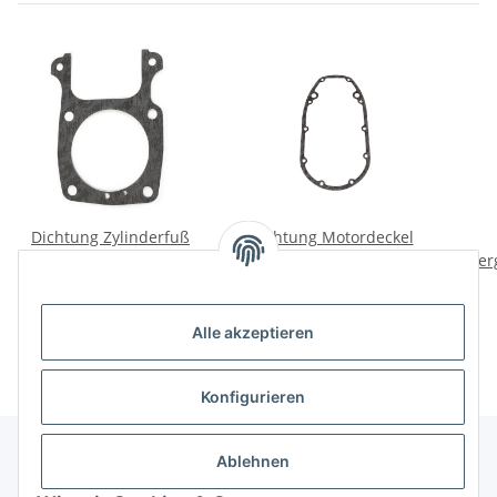
Dichtung Zylinderfuß
Dichtung Motordeckel
K750, M72. Deutsche
vorne K750, M72.
Ver
Herstellung.
Deutsch.
3,50 €
*
4,50 €
*
Alle akzeptieren
Konfigurieren
Ablehnen