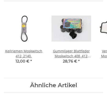
Keilriemen Moskwitsch
Gummilager Blattfeder
Ve
412, 2140.
Moskwitsch 408, 412,
Mos
2140.
12,00 €
*
28,76 €
*
Ähnliche Artikel