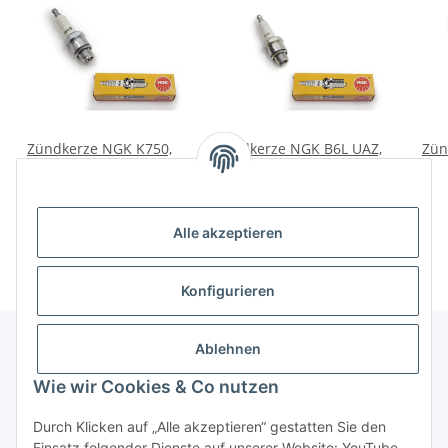
Zündkerze NGK K750,
Zündkerze NGK B6L UAZ,
Zün
Dnepr.
Wolga.
3,97 €
*
5,00 €
*
Alle akzeptieren
Konfigurieren
Ablehnen
Informationen
Wie wir Cookies & Co nutzen
Durch Klicken auf „Alle akzeptieren“ gestatten Sie den
Gesetzliche Informationen
Einsatz folgender Dienste auf unserer Website: YouTube.