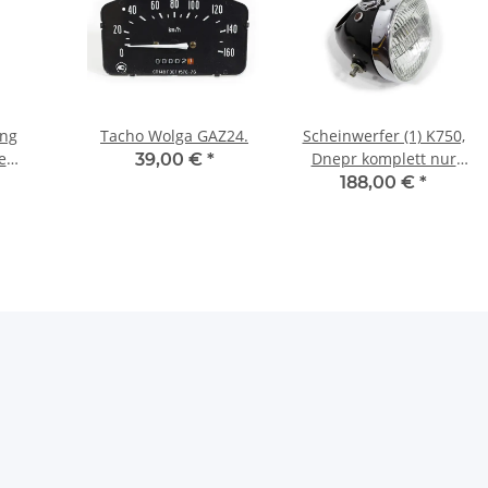
ng
Tacho Wolga GAZ24.
Scheinwerfer (1) K750,
e
Dnepr komplett nur
39,00 €
*
K750,
ohne Tacho. NEU!
188,00 €
*