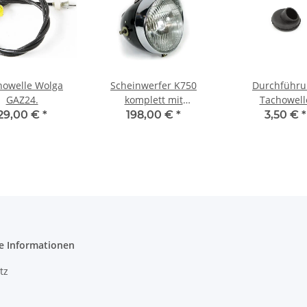
howelle Wolga
Scheinwerfer K750
Durchführu
GAZ24.
komplett mit
Tachowell
Zündschloss, nur ohne
Scheinwerfer 
29,00 €
*
198,00 €
*
3,50 €
*
Tacho. NEU!
M72.
e Informationen
tz