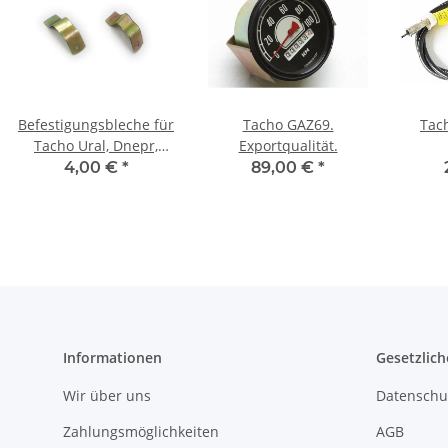
Befestigungsbleche für
Tacho GAZ69.
Tac
Tacho Ural, Dnepr,
Exportqualität.
K750, M72.
4,00 €
*
89,00 €
*
Informationen
Gesetzlich
Wir über uns
Datenschu
Zahlungsmöglichkeiten
AGB