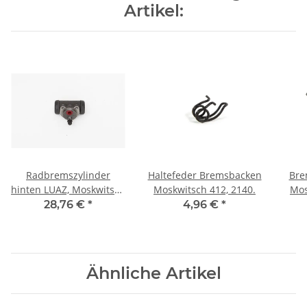
Artikel:
Radbremszylinder
Haltefeder Bremsbacken
Bre
hinten LUAZ, Moskwitsch
Moskwitsch 412, 2140.
Mos
403, 408, 412.
28,76 €
*
4,96 €
*
Verschraubung 12mm.
Ähnliche Artikel