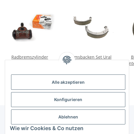
Radbremszylinder
Bremsbacken Set Ural
B
UAZ469, GAZ69, Wolga
deutsche Herstellung
hint
21.
20,00 €
*
80,00 €
*
Alle akzeptieren
Konfigurieren
Ablehnen
Informationen
Wie wir Cookies & Co nutzen