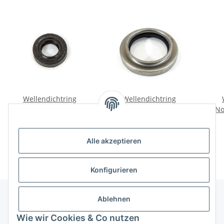
Wellendichtring
Wellendichtring
Getriebe Schaltung Ural.
Kurbelwelle vorne Wolga
No
M21-24, UAZ469.
3,00 €
*
9,00 €
*
Alle akzeptieren
Konfigurieren
Ablehnen
Informationen
Wie wir Cookies & Co nutzen