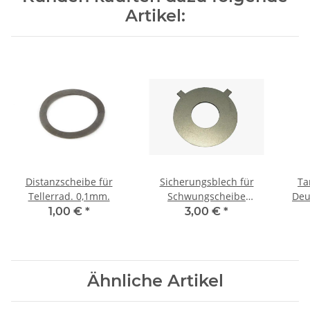
Artikel:
Distanzscheibe für
Sicherungsblech für
Ta
Tellerrad. 0,1mm.
Schwungscheibe
Deu
Deutsch Ural, Dnepr,
Ural
1,00 €
*
3,00 €
*
K750, M72.
Ähnliche Artikel