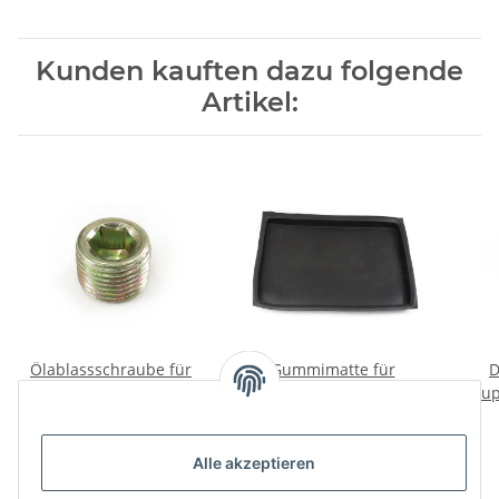
Kunden kauften dazu folgende
Artikel:
Ölablassschraube für
Gummimatte für
D
Achsen und Getriebe
Batterie Wolga, UAZ,
Kup
UAZ, GAZ, Wolga.
GAZ.
5,95 €
*
18,84 €
*
Alle akzeptieren