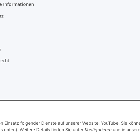
e Informationen
tz
m
recht
© Dimitri Dubrowski
den Einsatz folgender Dienste auf unserer Website: YouTube. Sie könn
s unten). Weitere Details finden Sie unter
Konfigurieren
und in unsere