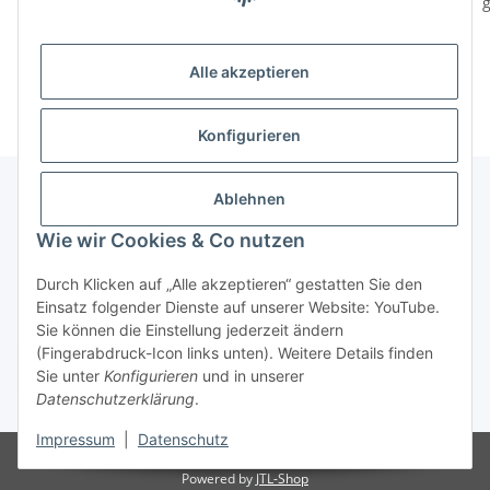
Türgriffe Mercedes G-
Mercedes G-Klasse
g
Klasse W460 W461 5
W460 W461 W463 Wolf
Merc
20,00 €
*
178,00 €
*
Türer
w460
Alle akzeptieren
Konfigurieren
Ablehnen
Informationen
Wie wir Cookies & Co nutzen
Durch Klicken auf „Alle akzeptieren“ gestatten Sie den
Gesetzliche Informationen
Einsatz folgender Dienste auf unserer Website: YouTube.
Sie können die Einstellung jederzeit ändern
(Fingerabdruck-Icon links unten). Weitere Details finden
Widerrufsbutton
Sie unter
Konfigurieren
und in unserer
Datenschutzerklärung
.
* Alle Preise inkl. gesetzlicher USt., zzgl.
Versand
Impressum
|
Datenschutz
© Dimitri Dubrowski
Powered by
JTL-Shop